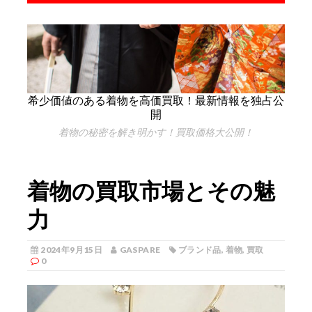
希少価値のある着物を高価買取！最新情報を独占公
開
着物の秘密を解き明かす！買取価格大公開！
着物の買取市場とその魅
力
2024年9月15日
GASPARE
ブランド品
,
着物
,
買取
0