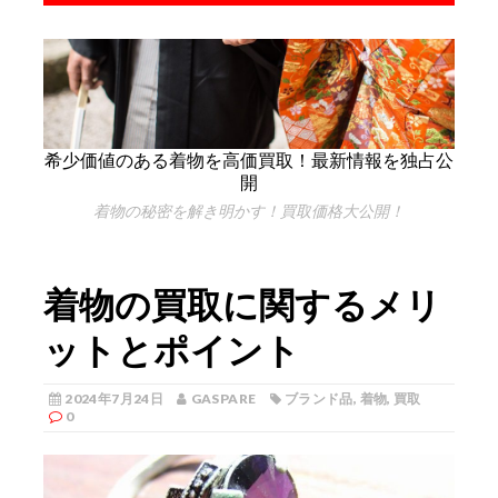
希少価値のある着物を高価買取！最新情報を独占公
開
着物の秘密を解き明かす！買取価格大公開！
着物の買取に関するメリ
ットとポイント
2024年7月24日
GASPARE
ブランド品
,
着物
,
買取
0